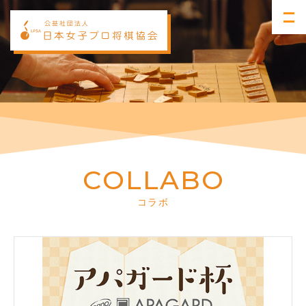
C
O
L
L
A
B
O
コラボ