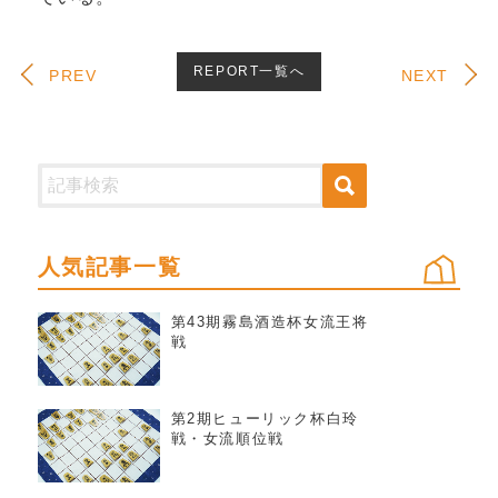
REPORT一覧へ
PREV
NEXT
人気記事一覧
第43期霧島酒造杯女流王将
戦
第2期ヒューリック杯白玲
戦・女流順位戦