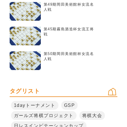
第49期岡田美術館杯女流名
人戦
第45期霧島酒造杯女流王将
戦
第50期岡田美術館杯女流名
人戦
タグリスト
1dayトーナメント
GSP
ガールズ将棋プロジェクト
将棋大会
日レスインビテーションカップ