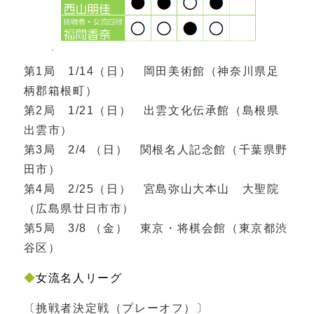
第1局 1/14（日） 岡田美術館（神奈川県足
柄郡箱根町）
第2局 1/21（日） 出雲文化伝承館（島根県
出雲市）
第3局 2/4 （日） 関根名人記念館（千葉県野
田市）
第4局 2/25（日） 宮島弥山大本山 大聖院
（広島県廿日市市）
第5局 3/8 （金） 東京・将棋会館（東京都渋
谷区）
◆
女流名人リーグ
〔挑戦者決定戦（プレーオフ）〕