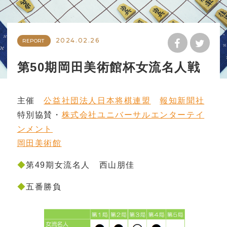
2024.02.26
REPORT
第50期岡田美術館杯女流名人戦
主催
公益社団法人日本将棋連盟
報知新聞社
特別協賛・
株式会社ユニバーサルエンターテイ
ンメント
岡田美術館
◆
第49期女流名人 西山朋佳
◆
五番勝負