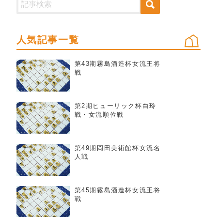
人気記事一覧
第43期霧島酒造杯女流王将
戦
第2期ヒューリック杯白玲
戦・女流順位戦
第49期岡田美術館杯女流名
人戦
第45期霧島酒造杯女流王将
戦