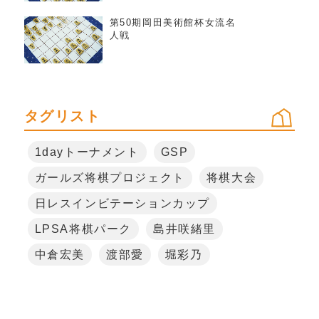
第50期岡田美術館杯女流名
人戦
タグリスト
1dayトーナメント
GSP
ガールズ将棋プロジェクト
将棋大会
日レスインビテーションカップ
LPSA将棋パーク
島井咲緒里
中倉宏美
渡部愛
堀彩乃