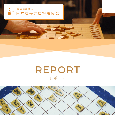
R
E
P
O
R
T
レポート