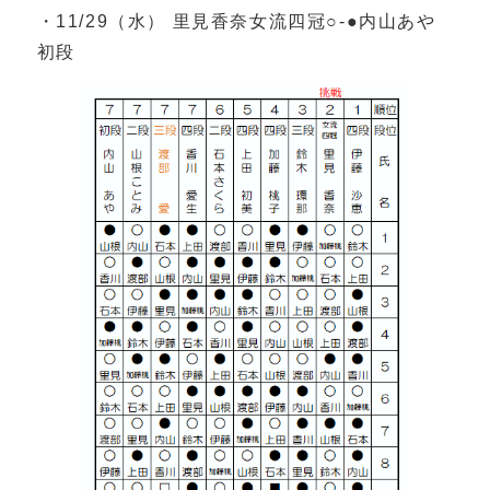
・11/29（水） 里見香奈女流四冠○‐●内山あや
初段