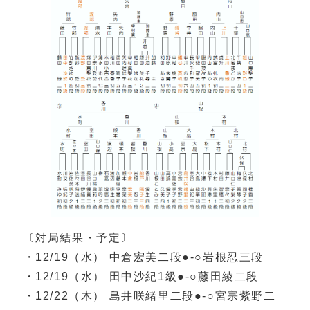
〔対局結果・予定〕
・12/19（水） 中倉宏美二段●‐○岩根忍三段
・12/19（水） 田中沙紀1級●‐○藤田綾二段
・12/22（木） 島井咲緒里二段●‐○宮宗紫野二