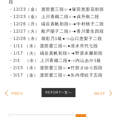
段
・12/23（金） 渡部愛三段○‐●塚田恵梨花初段
・12/23（金） 上川香織二段○‐●貞升南二段
・12/26（月） 礒谷真帆初段○‐●中村桃子二段
・12/27（火） 船戸陽子二段○‐●香川愛生四段
・12/28（水） 堀彩乃1級●‐○山口恵梨子二段
・1/11 （水） 渡部愛三段○‐●清水市代七段
・1/17 （火） 礒谷真帆初段○‐●野原未蘭初段
・2/1 （水） 上川香織二段●‐○内山あや1級
・2/15 （水） 渡部愛三段○‐●竹部さゆり四段
・3/17 （金） 渡部愛三段○‐●矢内理絵子五段
REPORT一覧へ
PREV
NEXT