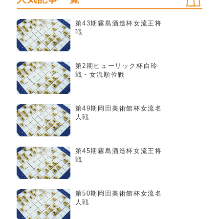
第43期霧島酒造杯女流王将
戦
第2期ヒューリック杯白玲
戦・女流順位戦
第49期岡田美術館杯女流名
人戦
第45期霧島酒造杯女流王将
戦
第50期岡田美術館杯女流名
人戦