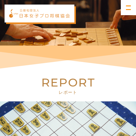
R
E
P
O
R
T
レポート