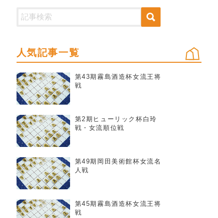
人気記事一覧
第43期霧島酒造杯女流王将
戦
第2期ヒューリック杯白玲
戦・女流順位戦
第49期岡田美術館杯女流名
人戦
第45期霧島酒造杯女流王将
戦