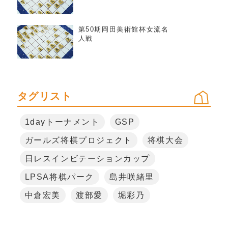
第50期岡田美術館杯女流名
人戦
タグリスト
1dayトーナメント
GSP
ガールズ将棋プロジェクト
将棋大会
日レスインビテーションカップ
LPSA将棋パーク
島井咲緒里
中倉宏美
渡部愛
堀彩乃