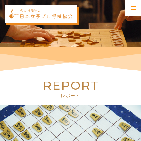
R
E
P
O
R
T
レポート