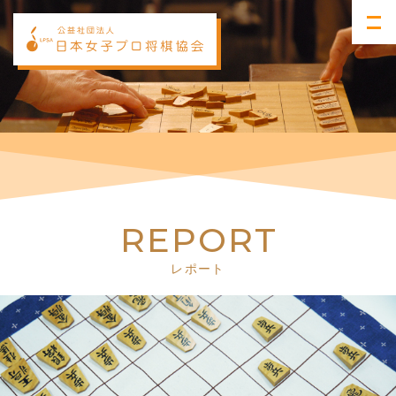
R
E
P
O
R
T
レポート