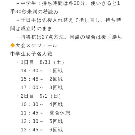
－中学生：持ち時間は各20分、使いきると1
手30秒未満の秒読み
－千日手は先後入れ替えて指し直し。持ち時
間は成立時のまま
－持将棋は27点方法。同点の場合は後手勝ち
◆
大会スケジュール
中学生女子名人戦
・1日目 8/31（土）
14：30～ 1回戦
15：45～ 2回戦
17：00～ 3回戦
・2日目 9/1（日）
10：30～ 4回戦
11：45～ 昼食休憩
12：30～ 5回戦
13：45～ 6回戦