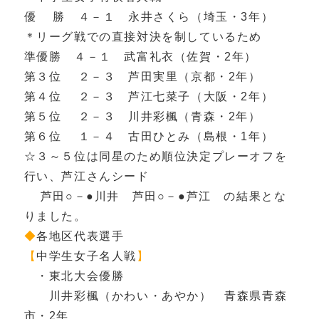
優 勝 ４－１ 永井さくら（埼玉・3年）
＊リーグ戦での直接対決を制しているため
準優勝 ４－１ 武富礼衣（佐賀・2年）
第３位 ２－３ 芦田実里（京都・2年）
第４位 ２－３ 芦江七菜子（大阪・2年）
第５位 ２－３ 川井彩楓（青森・2年）
第６位 １－４ 古田ひとみ（島根・1年）
☆３～５位は同星のため順位決定プレーオフを
行い、芦江さんシード
芦田○－●川井 芦田○－●芦江 の結果とな
りました。
◆
各地区代表選手
【
中学生女子名人戦
】
・東北大会優勝
川井彩楓（かわい・あやか） 青森県青森
市・2年