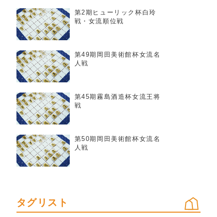
第2期ヒューリック杯白玲
戦・女流順位戦
第49期岡田美術館杯女流名
人戦
第45期霧島酒造杯女流王将
戦
第50期岡田美術館杯女流名
人戦
タグリスト