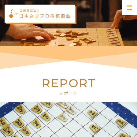
R
E
P
O
R
T
レポート