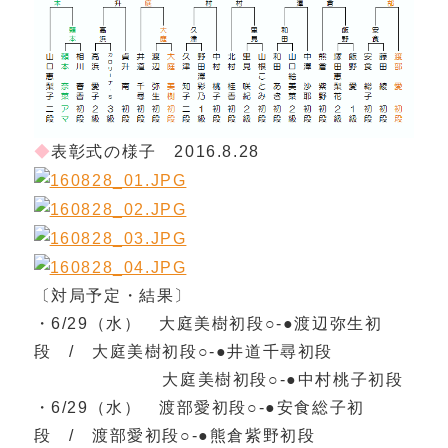
◆
表彰式の様子 2016.8.28
〔対局予定・結果〕
・6/29（水） 大庭美樹初段○‐●渡辺弥生初
段 / 大庭美樹初段○-●井道千尋初段
大庭美樹初段○-●中村桃子初段
・6/29（水） 渡部愛初段○‐●安食総子初
段 / 渡部愛初段○-●熊倉紫野初段