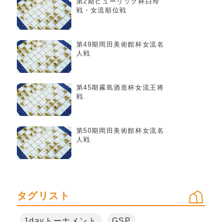
第2期ヒューリック杯白玲
戦・女流順位戦
第49期岡田美術館杯女流名
人戦
第45期霧島酒造杯女流王将
戦
第50期岡田美術館杯女流名
人戦
タグリスト
1dayトーナメント
GSP