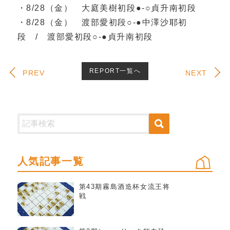
・8/28（金） 大庭美樹初段●‐○貞升南初段
・8/28（金） 渡部愛初段○‐●中澤沙耶初
段 / 渡部愛初段○‐●貞升南初段
REPORT一覧へ
PREV
NEXT
人気記事一覧
第43期霧島酒造杯女流王将
戦