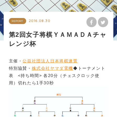
2016.08.30
REPORT
第2回女子将棋ＹＡＭＡＤＡチャ
レンジ杯
主催・
公益社団法人日本将棋連盟
特別協賛・
株式会社ヤマダ電機
◆トーナメント
表 <持ち時間> 各20分（チェスクロック使
用）切れたら1手30秒