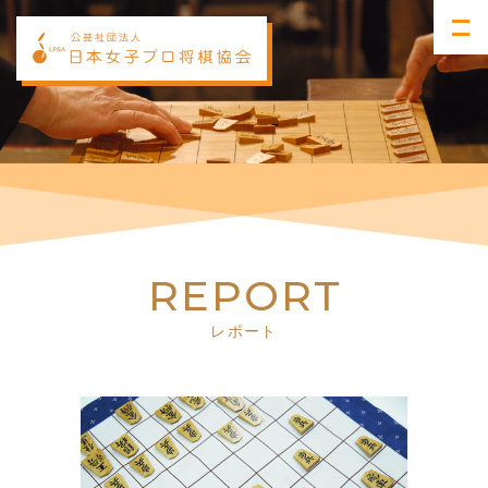
R
E
P
O
R
T
レポート