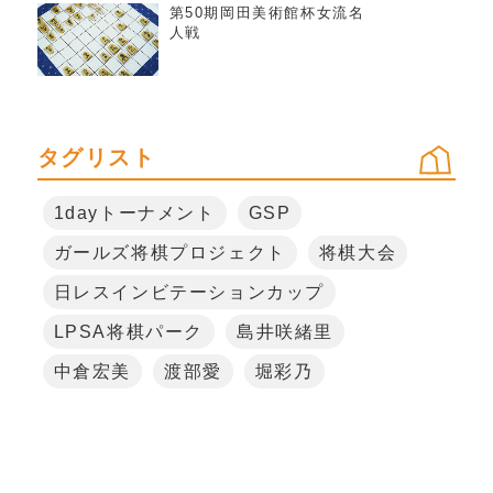
第50期岡田美術館杯女流名
人戦
タグリスト
1dayトーナメント
GSP
ガールズ将棋プロジェクト
将棋大会
日レスインビテーションカップ
LPSA将棋パーク
島井咲緒里
中倉宏美
渡部愛
堀彩乃