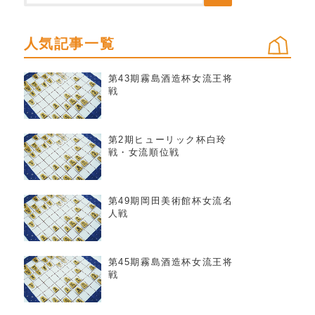
人気記事一覧
第43期霧島酒造杯女流王将
戦
第2期ヒューリック杯白玲
戦・女流順位戦
第49期岡田美術館杯女流名
人戦
第45期霧島酒造杯女流王将
戦