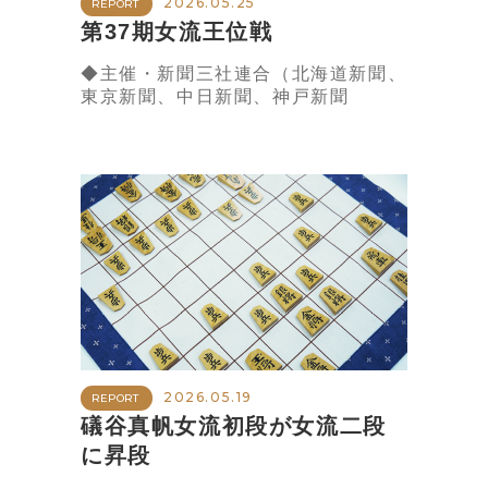
2026.05.25
REPORT
第37期女流王位戦
◆主催・新聞三社連合（北海道新聞、
東京新聞、中日新聞、神戸新聞
2026.05.19
REPORT
礒谷真帆女流初段が女流二段
に昇段