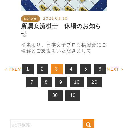
2026.03.30
REPORT
所属女流棋士 休場のお知ら
せ
平素より、日本女子プロ将棋協会にご
理解とご支援をいただきまして
1
2
3
4
5
6
< PREV
NEXT >
7
8
9
10
20
30
40