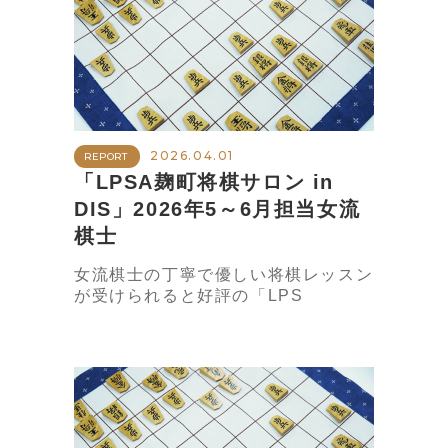
2026.04.01
REPORT
「LPSA麹町将棋サロン in
DIS」2026年5～6月担当女流
棋士
女流棋士の丁寧で優しい将棋レッスン
が受けられると好評の「LPS