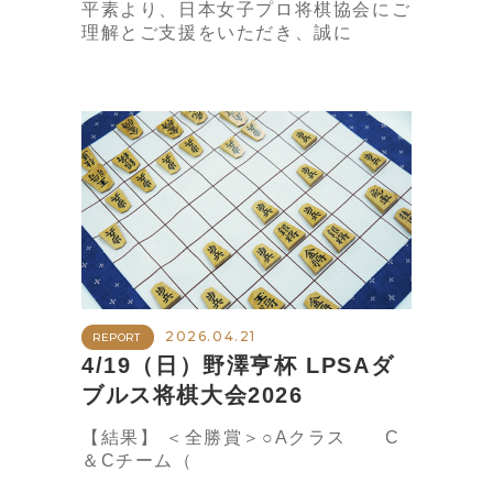
平素より、日本女子プロ将棋協会にご
理解とご支援をいただき、誠に
2026.04.21
REPORT
4/19（日）野澤亨杯 LPSAダ
ブルス将棋大会2026
【結果】 ＜全勝賞＞○Aクラス C
＆Cチーム（